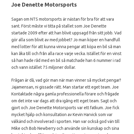
Joe Denette Motorsports
Sagan om NTS motorsports är nästan för bra för att vara
sant. Först måste vi titta på stallet som Joe Denette
startade 2009 efter att han blivit uppsagd från sitt jobb. Vad
gör alla som blivit av med jobbet? Jo man köper en handfull
med lotter för att kunna vinna pengar att köpa en bil så man
kan åka till och från alla race varje vecka. Istället för en vinst
så han hade råd med en bil så matchade han 6 nummer i rad
och vann istället 75 miljoner dollar.
Frågan är då, vad gör man när man vinner så mycket pengar?
Jajamensan, ni gissade rätt. Man startar ett eget team. Joe
Kontaktade några gamla professionella förare och frågade
om det inte var dags att dra igång ett eget team. Sagt och
gjort och Joe Denette Motorsports var ett fatkum. Joe fick
mycket hjälp och konsultation av Kevin Harvick som var
välkänd och involverad i sporten. Han var också god vän till
Mike och Bob Newberry och använde sin kunskap och sina