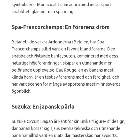
symboliserar Monaco allt som är bra med motorsport:
snabbhet, glamour och spänning.
Spa-Francorchamps: En förarens dröm
Beläget i de vackra Ardennerna i Belgien, har Spa-
Francorchamps alltid varit en favorit bland förarna. Den
snabba och flytande banlayouten, kombinerad med dess
naturliga höjdförändringar, skapar en utmanande men
belönande upplevelse. Eau Rouge, en av banans mest
kända hörn, är en test av förarens mod och färdighet, och
har varit scenen för många av sportens mest minnesvärda
ögonblick.
Suzuka: En japansk pärla
Suzuka Circuit i Japan är känt för sin unika ”figure-8” design,
där banan korsar sig själv. Denna tekniska och utmanande
bana har alltid varit en plats där mästerskap har avgjorts,