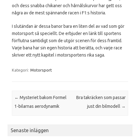
och dess snabba chikaner och hårnålskurvor har gett oss
några av de mest spännande racen i F1:s historia.
I slutändan är dessa banor bara en liten del av vad som gör
motorsport så speciellt. De erbjuder en länk till sportens
förflutna samtidigt som de utgör scenen för dess framtid.
Varje bana har sin egen historia att berätta, och varje race
skriver ett nytt kapitel i motorsportens rika saga.
Kategori:
Motorsport
Inläggsnavigering
←
Mysteriet bakom Formel
Bra takräcken som passar
1-bilarnas aerodynamik
just din bilmodell
→
Senaste inläggen