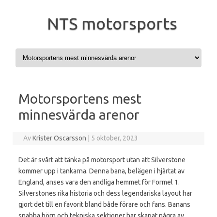
NTS motorsports
Hoppa till innehåll
Motorsportens mest
minnesvärda arenor
Av
Krister Oscarsson
|
5 oktober, 2023
Det är svårt att tänka på motorsport utan att Silverstone
kommer upp i tankarna. Denna bana, belägen i hjärtat av
England, anses vara den andliga hemmet för Formel 1.
Silverstones rika historia och dess legendariska layout har
gjort det till en favorit bland både förare och fans. Banans
snabba hörn och tekniska sektioner har skapat några av